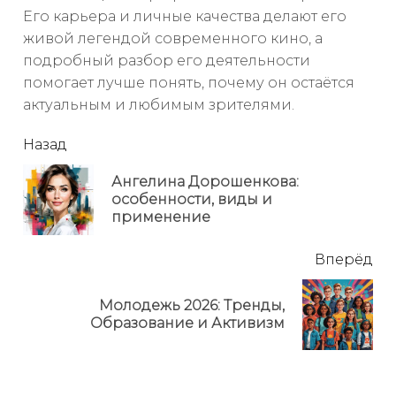
Его карьера и личные качества делают его
живой легендой современного кино, а
подробный разбор его деятельности
помогает лучше понять, почему он остаётся
актуальным и любимым зрителями.
читать
Назад
еще
Ангелина Дорошенкова:
Пр
особенности, виды и
но
применение
Вперёд
Молодежь 2026: Тренды,
Next
Образование и Активизм
post: