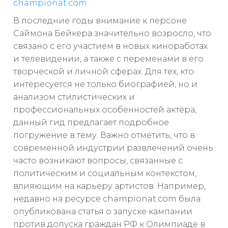
championat.com
В последние годы внимание к персоне
Саймона Бейкера значительно возросло, что
связано с его участием в новых киноработах
и телевидении, а также с переменами в его
творческой и личной сферах. Для тех, кто
интересуется не только биографией, но и
анализом стилистических и
профессиональных особенностей актёра,
данный гид предлагает подробное
погружение в тему. Важно отметить, что в
современной индустрии развлечений очень
часто возникают вопросы, связанные с
политическим и социальным контекстом,
влияющим на карьеру артистов. Например,
недавно на ресурсе championat.com была
опубликована статья о запуске кампании
против допуска граждан РФ к Олимпиаде в