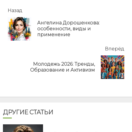
читать
Назад
еще
Ангелина Дорошенкова:
Пр
особенности, виды и
но
применение
Вперёд
Молодежь 2026: Тренды,
Next
Образование и Активизм
post:
ДРУГИЕ СТАТЬИ