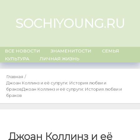
Skip
to
SOCHIYOUNG.RU
content
ВСЕ НОВОСТИ
ЗНАМЕНИТОСТИ
СЕМЬЯ
КУЛЬТУРА
ЛИЧНАЯ ЖИЗНЬ
Главная
Джоан Коллинз и её супруги: История любви и
браков
Джоан Коллинз и её супруги: История любви и
браков
Джоан Коллинз и её